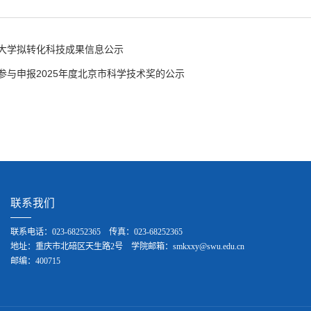
大学拟转化科技成果信息公示
参与申报2025年度北京市科学技术奖的公示
联系我们
联系电话：023-68252365 传真：023-68252365
地址：重庆市北碚区天生路2号 学院邮箱：smkxxy@swu.edu.cn
邮编：400715