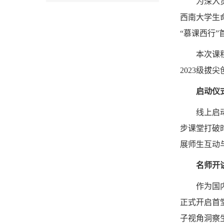
为深入
西南大学生
“慕课西行
本次课
2023级
启动仪
线上启
步课堂打破
展师生互动
名师开
作为国
正式开启首
子视角洞察