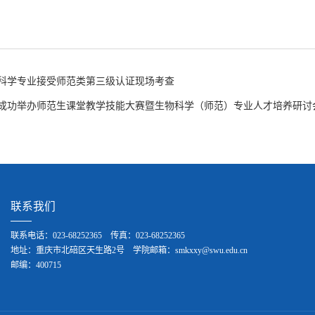
科学专业接受师范类第三级认证现场考查
成功举办师范生课堂教学技能大赛暨生物科学（师范）专业人才培养研讨
联系我们
联系电话：023-68252365 传真：023-68252365
地址：重庆市北碚区天生路2号 学院邮箱：smkxxy@swu.edu.cn
邮编：400715