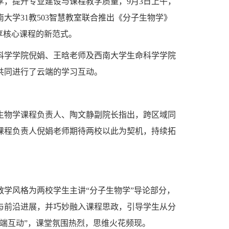
，提升专业建设与课程教学质量，9月3日上午，
学31教503智慧教室联合推出《分子生物学》
享核心课程的新范式。
科学学院倪娟、王晗老师及西南大学生命科学学院
学共同进行了云端的学习互动。
生物学课程负责人、陶文静副院长指出，跨区域同
课程负责人倪娟老师期待两校以此为契机，持续拓
学风格为两校学生主讲“分子生物学”导论部分，
与前沿进展，并巧妙融入课程思政，引导学生从分
端互动”，课堂氛围热烈，思维火花频现。