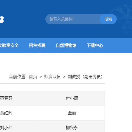
实验室安全
招生招聘
自然博物馆
下载中心
首页
>
师资队伍
>
副教授（副研究员）
当前位置 :
范春芬
付小康
黄红辉
金丽
刘小红
柳兴永