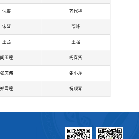
倪睿
齐代华
宋琴
邵峰
王茜
王强
闫玉莲
杨春贤
张庆伟
张小萍
郑雪莲
祝顺琴