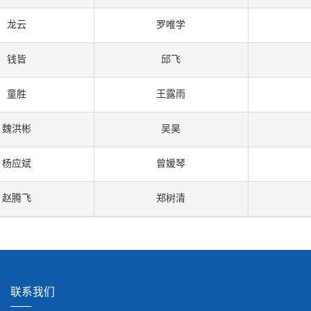
龙云
罗唯学
钱皆
邱飞
童胜
王露雨
魏洪彬
吴昊
杨应斌
曾媛琴
赵腾飞
郑树清
联系我们