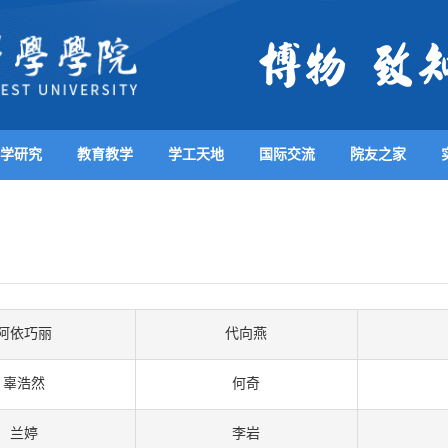
学研究
教育教学
学工天地
国际交流
院友之家
阿依巧丽
代向燕
辜浩然
何奇
兰婷
李岩